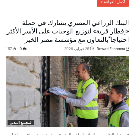
‫أكمل القراءة »‬
البنك الزراعي المصري يشارك في حملة
«إفطار قرية» لتوزيع الوجبات على الأسر الأكثر
احتياجا ًبالتعاون مع مؤسسة مصر الخير
Rewad.Eltanmea
25 فبراير، 2026
0
157
المجتمع المدني
في إطار التعاون بين البنك الزراعي المصري ومؤسسة مصر الخير، يواصل