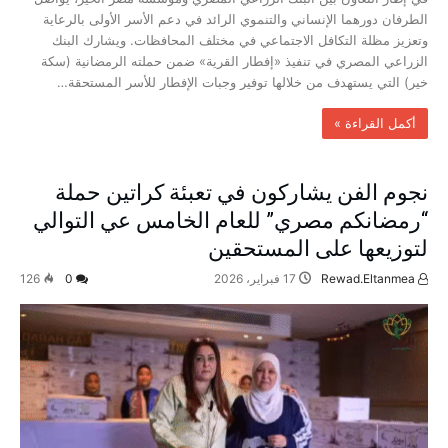
الطرفان دورهما الإنساني والتنموي الرائد في دعم الأسر الأولى بالرعاية
وتعزيز مظلة التكافل الاجتماعي في مختلف المحافظات. ويشارك البنك
الزراعي المصري في تنفيذ «إفطار القرية» ضمن حملته الرمضانية (سكة
خير) التي يستهدف من خلالها توفير وجبات الإفطار للأسر المستحقة…
‫أكمل القراءة »‬
نجوم الفن يشاركون في تعبئة كراتين حملة
“رمضانكم مصري” للعام الخامس عي التوالي
لتوزيعها على المستحقين
Rewad.Eltanmea
17 فبراير، 2026
0
126