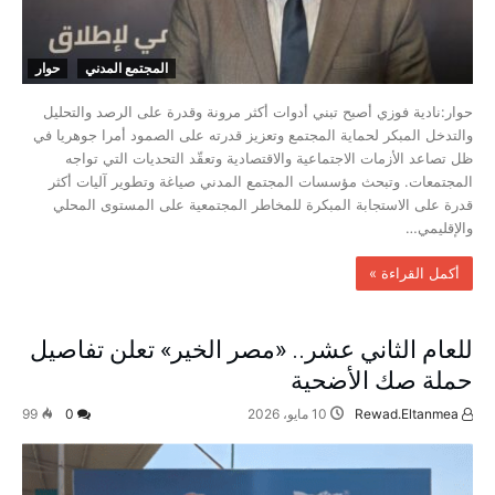
المجتمع المدني
حوار
حوار:نادية فوزي أصبح تبني أدوات أكثر مرونة وقدرة على الرصد والتحليل
والتدخل المبكر لحماية المجتمع وتعزيز قدرته على الصمود أمرا جوهريا في
ظل تصاعد الأزمات الاجتماعية والاقتصادية وتعقّد التحديات التي تواجه
المجتمعات. وتبحث مؤسسات المجتمع المدني صياغة وتطوير آليات أكثر
قدرة على الاستجابة المبكرة للمخاطر المجتمعية على المستوى المحلي
والإقليمي…
‫أكمل القراءة »‬
للعام الثاني عشر.. «مصر الخير» تعلن تفاصيل
حملة صك الأضحية
Rewad.Eltanmea
10 مايو، 2026
0
99