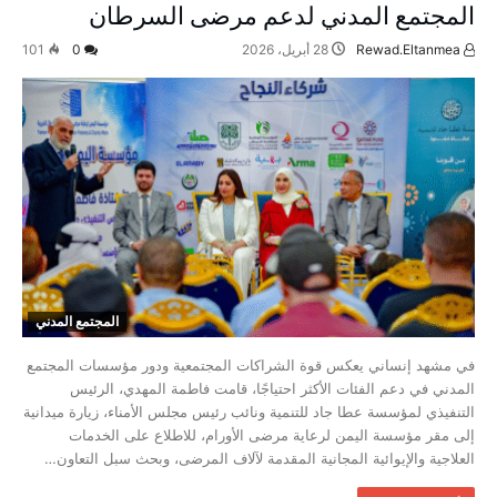
المجتمع المدني لدعم مرضى السرطان
Rewad.Eltanmea
28 أبريل، 2026
0
101
المجتمع المدني
في مشهد إنساني يعكس قوة الشراكات المجتمعية ودور مؤسسات المجتمع
المدني في دعم الفئات الأكثر احتياجًا، قامت فاطمة المهدي، الرئيس
التنفيذي لمؤسسة عطا جاد للتنمية ونائب رئيس مجلس الأمناء، زيارة ميدانية
إلى مقر مؤسسة اليمن لرعاية مرضى الأورام، للاطلاع على الخدمات
العلاجية والإيوائية المجانية المقدمة لآلاف المرضى، وبحث سبل التعاون…