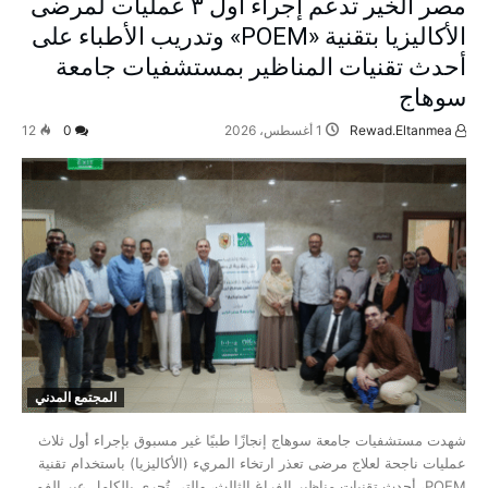
مصر الخير تدعم إجراء أول ٣ عمليات لمرضى
الأكاليزيا بتقنية «POEM» وتدريب الأطباء على
أحدث تقنيات المناظير بمستشفيات جامعة
سوهاج
Rewad.Eltanmea
1 أغسطس، 2026
0
12
المجتمع المدني
شهدت مستشفيات جامعة سوهاج إنجازًا طبيًا غير مسبوق بإجراء أول ثلاث
عمليات ناجحة لعلاج مرضى تعذر ارتخاء المريء (الأكاليزيا) باستخدام تقنية
POEM، أحدث تقنيات مناظير الفراغ الثالث، والتي تُجرى بالكامل عبر الفم