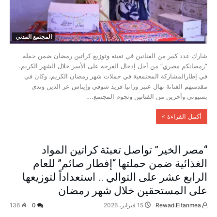
المجتمع المدني
شارك عدد كبير من الفنانين في تعبئة وتوزيع كراتين رمضان ضمن حملة
“رمضانكم مصري” من أجل إدخال الفرحة على الأسر خلال الشهر الكريم،
في إطارالمشاركة المجتمعية في حملات شهر رمضان الكريم، وكان في
مقدمتهم الفنانة نهال عنبر ورانيا فريد شوقي وإيناس عز الدين وندى
بسيوني وأخرين من الفنانين ونجوم المجتمع.…
‫أكمل القراءة »‬
“مصر الخير” تواصل تعبئة كراتين المواد
الغذائية ضمن حملتها “إفطار صائم” للعام
الرابع عشر على التوالي .. استعداداً لتوزيعها
على المستحقين خلال شهر رمضان
Rewad.Eltanmea
15 فبراير، 2026
0
136