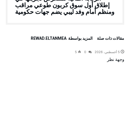
إطلاق أول سوق كربون طوعي مراقب
ومنظم أمام وفد ليبي يضم جهات حكومية
‫مقالات ذات صلة‬
‫‫المزيد بواسطة‬ ‬ REWAD.ELTANMEA
5 أغسطس، 2026
0
5
وجهة نظر