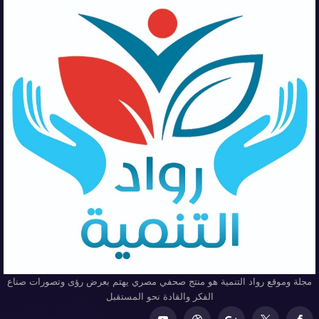
مجلة وموقع رواد التنمية هو منتج صحفي مصري يهتم بعرض رؤى وتصورات صناع
الفكر والقادة نحو المستقبل