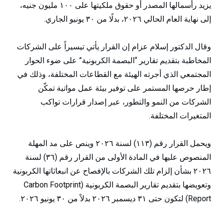
يزيد رأسمالها المصدر أو حقوق ملكيتها على ١٠٠ مليون جنيه،
إلى نهاية العام الحالي ٢٠٢٦، بدلًا من ٣٠ يونيو الجاري.
وقال الدكتور إسلام عزام إن القرار يأتي تيسيراً على الشركات
المخاطبة بتقديم تقارير “البصمة الكربونية” على ضوء الحوار
المجتمعي الذي أجرته الهيئة مع القطاعات المختلفة، وذلك في
إطار حرصها المستمر على توفير بيئة عمل مواتية تمكّن
الشركات من النمو والتطور، عبر إصدار قرارات تواكب
المتغيرات المختلفة.
ويحمل القرار رقم (١١٣) لسنة ٢٠٢٦ وينص على مد المهلة
المنصوص عليها في المادة الأولى من القرار رقم (٣٦) لسنة
٢٠٢٦ بشأن إلزام تلك الشركات بالإفصاح عن انبعاثاتها الكربونية
وتعويضها بتقديم تقارير البصمة الكربونية (Carbon Footprint
Report) لتكون حتى ٣١ ديسمبر ٢٠٢٦ بدلاً من ٣٠ يونيو ٢٠٢٦.