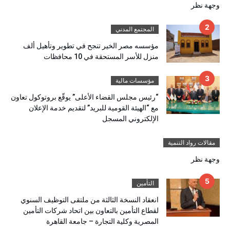
وجهة نظر
المجتمع المدني
مؤسسه مصر الخير تنجح في تطوير وتأهيل ألف
منزل للأسر المستحقة في 10 محافظات
مؤسسات مالية
“رئيس مجلس القضاء الأعلى” يوقّع بروتوكول تعاون
مع “الهيئة القومية للبريد” لتقديم خدمة الإعلان
الإلكتروني المسجل
مقالات رواد التنمية
وجهة نظر
التأمين
انعقاد النسخة الثالثة من ملتقى التوظيف السنوي
لقطاع التأمين بالتعاون بين اتحاد شركات التأمين
المصرية وكلية التجارة – جامعة القاهرة