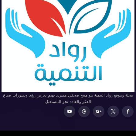
مجلة وموقع رواد التنمية هو منتج صحفي مصري يهتم بعرض رؤى وتصورات صناع
الفكر والقادة نحو المستقبل