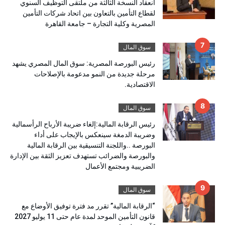
انعقاد النسخة الثالثة من ملتقى التوظيف السنوي
لقطاع التأمين بالتعاون بين اتحاد شركات التأمين
المصرية وكلية التجارة – جامعة القاهرة
سوق المال
رئيس البورصة المصرية: سوق المال المصري يشهد
مرحلة جديدة من النمو مدعومة بالإصلاحات
الاقتصادية.
سوق المال
رئيس الرقابة المالية:إلغاء ضريبة الأرباح الرأسمالية
وضريبة الدمغة سينعكس بالإيجاب على أداء
البورصة ..واللجنة التنسيقية بين الرقابة المالية
والبورصة والضرائب تستهدف تعزيز الثقة بين الإدارة
الضريبية ومجتمع الأعمال
سوق المال
“الرقابة المالية” تقرر مد فترة توفيق الأوضاع مع
قانون التأمين الموحد لمدة عام حتى 11 يوليو 2027