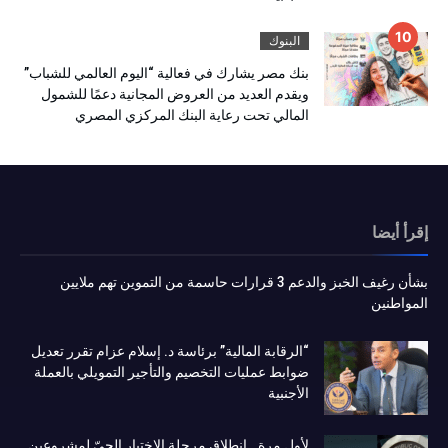
البنوك
بنك مصر يشارك في فعالية “اليوم العالمي للشباب”
ويقدم العديد من العروض المجانية دعمًا للشمول
المالي تحت رعاية البنك المركزي المصري
إقرأ أيضا
بشأن رغيف الخبز والدعم 3 قرارات حاسمة من التموين تهم ملايين
المواطنين
“الرقابة المالية” برئاسة د. إسلام عزام تقرر تعديل
ضوابط عمليات التخصيم والتأجير التمويلي بالعملة
الأجنبية
لأول مرة.. انطلاق مرحلة الاختبار الحيّ لمشروعين