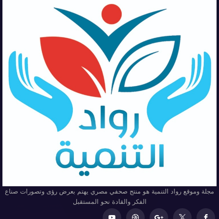
مجلة وموقع رواد التنمية هو منتج صحفي مصري يهتم بعرض رؤى وتصورات صناع
الفكر والقادة نحو المستقبل