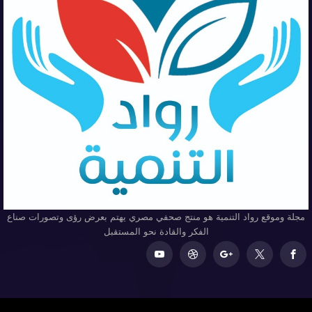
مجلة وموقع رواد التنمية هو منتج صحفي مصري يهتم بعرض رؤى وتصورات صناع
الفكر والقادة نحو المستقبل