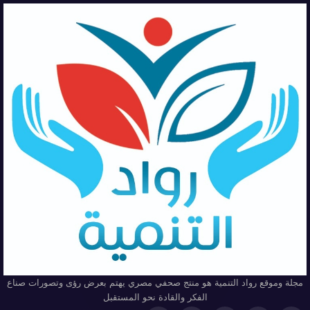
مجلة وموقع رواد التنمية هو منتج صحفي مصري يهتم بعرض رؤى وتصورات صناع
الفكر والقادة نحو المستقبل