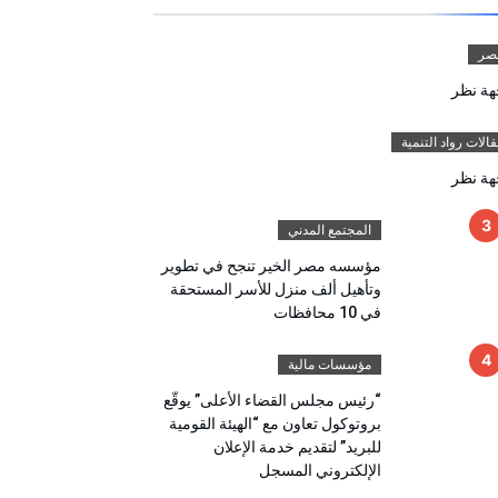
صر
هة نظر
الات رواد التنمية
هة نظر
المجتمع المدني
مؤسسه مصر الخير تنجح في تطوير
وتأهيل ألف منزل للأسر المستحقة
في 10 محافظات
مؤسسات مالية
“رئيس مجلس القضاء الأعلى” يوقّع
بروتوكول تعاون مع “الهيئة القومية
للبريد” لتقديم خدمة الإعلان
الإلكتروني المسجل