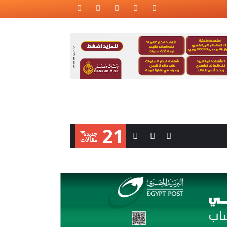
21
‫جديدة‬
‫مقالات‬