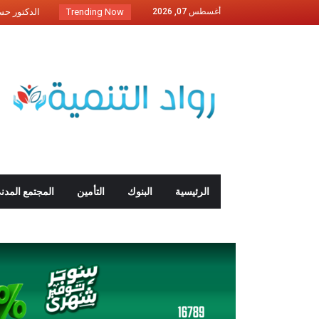
أغسطس 07, 2026
Trending Now
اتحاد شركات 
الفنان أشرف
“إي اف جي ا
رئيس وكالة ا
البريد المصر
“مينا رزق” .
رئيس الوزراء: 26 يونيو و3 يوليو إجازة
اتحاد شركات 
الرئيسية
البنوك
التأمين
المجتمع المدن
بنك مصر يعلن
الدكتور محمد
اتحاد شركات