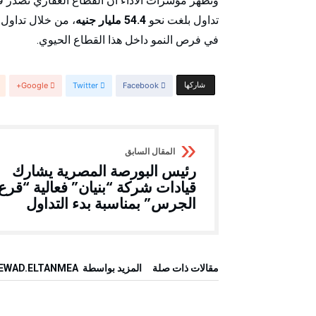
تداول بلغت نحو
54.4 مليار جنيه
، من خلال تداول
في فرص النمو داخل هذا القطاع الحيوي.
‫‫ شاركها‬
Facebook
Twitter
Google+
رئيس البورصة المصرية يشارك
قيادات شركة “بنيان” فعالية “قرع
الجرس” بمناسبة بدء التداول
‫مقالات ذات صلة‬
‫‫المزيد بواسطة‬ ‬ REWAD.ELTANMEA