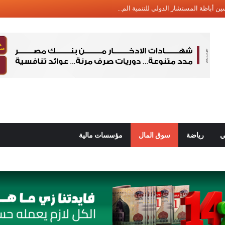
التأمين: التأمين ضد أخطار الحريق م...
 سيف: القطاع الصحي في مصر يعد من أك...
لقابضة” تدشن مرحلة جديد...
لفضاء المصرية: تكنولوجيا الفضاء له...
ي: “المدارس القومية للبريد&#...
. الشاب المصري الذي صع...
 بمناسبة...
التأمين المصرية يستعرض دور التأمين...
ي
رياضة
سوق المال
مؤسسات مالية
 عن بدء التقديم فى برنامج “رواد” ل...
 فريد: تحديث مستمر للبنية التحتية ...
 التأمين المصرية ينظم ورشة عمل حول ...