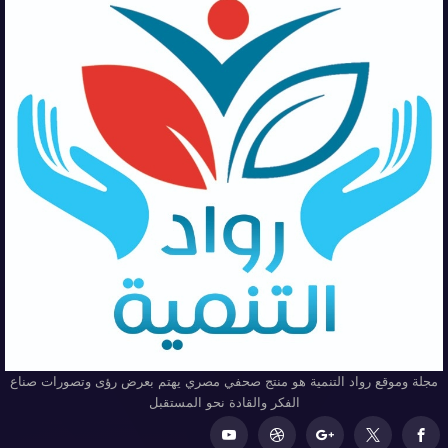
مجلة وموقع رواد التنمية هو منتج صحفي مصري يهتم بعرض رؤى وتصورات صناع
الفكر والقادة نحو المستقبل