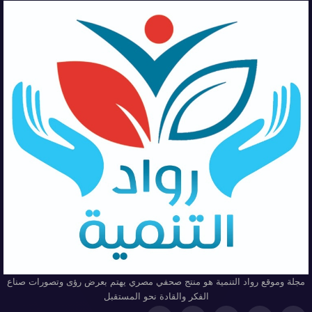
مجلة وموقع رواد التنمية هو منتج صحفي مصري يهتم بعرض رؤى وتصورات صناع
الفكر والقادة نحو المستقبل