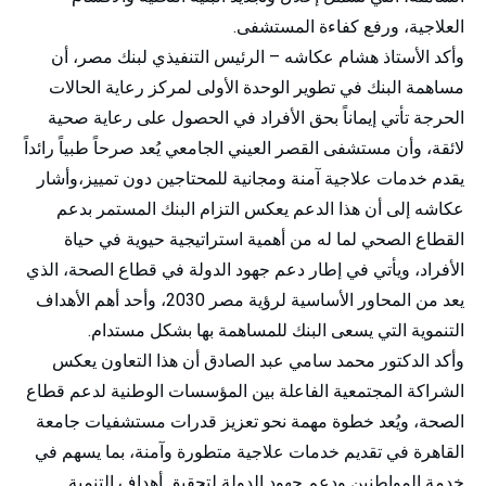
العلاجية، ورفع كفاءة المستشفى.
وأكد الأستاذ هشام عكاشه – الرئيس التنفيذي لبنك مصر، أن
مساهمة البنك في تطوير الوحدة الأولى لمركز رعاية الحالات
الحرجة تأتي إيماناً بحق الأفراد في الحصول على رعاية صحية
لائقة، وأن مستشفى القصر العيني الجامعي يُعد صرحاً طبياً رائداً
يقدم خدمات علاجية آمنة ومجانية للمحتاجين دون تمييز،وأشار
عكاشه إلى أن هذا الدعم يعكس التزام البنك المستمر بدعم
القطاع الصحي لما له من أهمية استراتيجية حيوية في حياة
الأفراد، ويأتي في إطار دعم جهود الدولة في قطاع الصحة، الذي
يعد من المحاور الأساسية لرؤية مصر 2030، وأحد أهم الأهداف
التنموية التي يسعى البنك للمساهمة بها بشكل مستدام.
وأكد الدكتور محمد سامي عبد الصادق أن هذا التعاون يعكس
الشراكة المجتمعية الفاعلة بين المؤسسات الوطنية لدعم قطاع
الصحة، ويُعد خطوة مهمة نحو تعزيز قدرات مستشفيات جامعة
القاهرة في تقديم خدمات علاجية متطورة وآمنة، بما يسهم في
خدمة المواطنين ودعم جهود الدولة لتحقيق أهداف التنمية