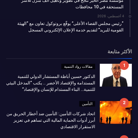
مؤسسه مصر الخير تنجح في تطوير وتأهيل ألف منزل للأسر
المستحقة في 10 محافظات
4 أغسطس، 2026
“رئيس مجلس القضاء الأعلى” يوقّع بروتوكول تعاون مع “الهيئة
القومية للبريد” لتقديم خدمة الإعلان الإلكتروني المسجل
الأكثر متابعة
مقالات رواد التنمية
الدكتور حسين أباظة المستشار الدولي للتنمية
المستدامة والإقتصاد الأخضر .. يكتب “المدخل البيئي
للتنمية… البناء المستدام للإنسان والإقتصاد”
التأمين
اتحاد شركات التأمين: التأمين ضد أخطار الحريق من
أبرز أدوات الحماية المالية التي تساهم في تعزيز
الاستقرار الاقتصادي