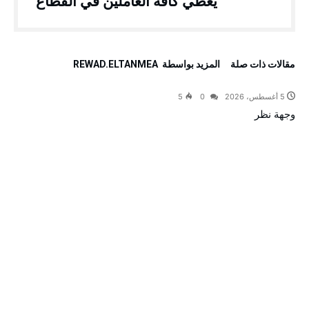
يغطي كافة العاملين في القطاع
‫مقالات ذات صلة‬
‫‫المزيد بواسطة‬ ‬ REWAD.ELTANMEA
5 أغسطس، 2026
0
5
وجهة نظر