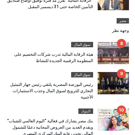
“الرقابة المالية” تقرر مد فترة توفيق أوضاع صناديق
التأمين الخاصة حتى 31 ديسمبر المقبل
مصر
وجهة نظر
سوق المال
هيئة الرقابة المالية تدرب شركات التخصيم على
المنظومة الرقمية الجديدة للنشاط
سوق المال
رئيس البورصة المصرية يلتقي رئيس جهاز التمثيل
التجاري للترويج لسوق المال وجذب الاستثمارات
الأجنبية
البنوك
بنك مصر يشارك في فعالية “اليوم العالمي للشباب”
ويقدم العديد من العروض المجانية دعمًا للشمول
المالي تحت رعاية البنك المركزي المصري