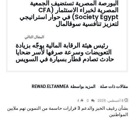
البورصة المصرية تستضيف الجمعية
المصرية لخبراء الاستثمار (CFA
Society Egypt) في حوار استراتيجي
لتعزيز تنافسية سوقالمال
رئيس هيئة الرقابة المالية يوجّه بزيادة
التعويضات وسرعة صرفها لأسر ضحايا
حادث تصادم قطار بسيارة في السويس
‫مقالات ذات صلة‬
‫‫المزيد بواسطة‬ ‬ REWAD.ELTANMEA
8 أغسطس، 2026
0
4
بشأن رغيف الخبز والدعم 3 قرارات حاسمة من التموين تهم ملايين
المواطنين