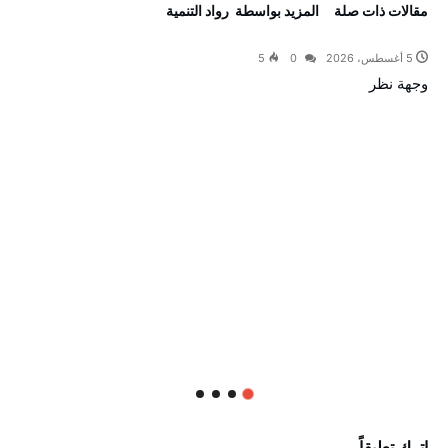
‫مقالات ذات صلة‬
‫‫المزيد بواسطة‬ ‬ رواد التنمية
5 أغسطس، 2026
0
5
وجهة نظر
اترك تعليقاً