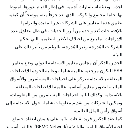
لجذب وتعبئة استثمارات أجنبية، في إطار القيام بدورها المنوط
بها تجاه المجتمع والكوكب الذي تعد جزءاً منه، موضحاً أن كيفية
تطبيق هذه المعايير على الشركات غير المقيدة والتزامها
بالإفصاحات تُعد واحدة من أبرز التحديات، في ظل تضاؤل عدد
الإدراجات، ما ينبع من اختلاف الأطر التنظيمية التي تحكم
الشركات المُدرجة وغير المُدرجة، بالرغم من تأثير ذلك على
البيئة.
الجدير بالذكر أن مجلس معايير الاستدامة الدولي وضع معايير
ISSB لتكون مرجعية عالمية شاملة وعالية الجودة للإفصاحات
المتعلقة بالاستدامة تركز على احتياجات المستثمرين والأسواق
المالية، لتطوير معايير أساسية عالمية للإفصاحات المتعلقة
بالاستدامة وكذلك لتلبية احتياجات المستثمرين من المعلومات،
وتمكين الشركات من تقديم معلومات شاملة حول الاستدامة إلى
أسواق رأس المال العالمية.
كما عقد الدكتور فريد لقاءات ثنائية على هامش انعقاد اجتماع
لجنة الأسواق النامية والناشئة (GEMC Network)، فالتقى أستريد