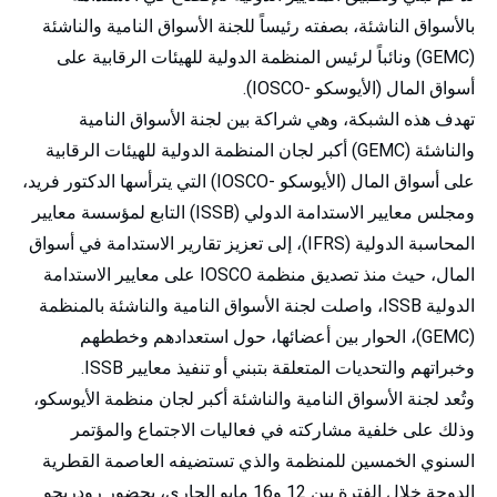
بالأسواق الناشئة، بصفته رئيساً للجنة الأسواق النامية والناشئة
(GEMC) ونائباً لرئيس المنظمة الدولية للهيئات الرقابية على
أسواق المال (الأيوسكو -IOSCO).
تهدف هذه الشبكة، وهي شراكة بين لجنة الأسواق النامية
والناشئة (GEMC) أكبر لجان المنظمة الدولية للهيئات الرقابية
على أسواق المال (الأيوسكو -IOSCO) التي يترأسها الدكتور فريد،
ومجلس معايير الاستدامة الدولي (ISSB) التابع لمؤسسة معايير
المحاسبة الدولية (IFRS)، إلى تعزيز تقارير الاستدامة في أسواق
المال، حيث منذ تصديق منظمة IOSCO على معايير الاستدامة
الدولية ISSB، واصلت لجنة الأسواق النامية والناشئة بالمنظمة
(GEMC)، الحوار بين أعضائها، حول استعدادهم وخططهم
وخبراتهم والتحديات المتعلقة بتبني أو تنفيذ معايير ISSB.
وتُعد لجنة الأسواق النامية والناشئة أكبر لجان منظمة الأيوسكو،
وذلك على خلفية مشاركته في فعاليات الاجتماع والمؤتمر
السنوي الخمسين للمنظمة والذي تستضيفه العاصمة القطرية
الدوحة خلال الفترة بين 12 و16 مايو الجاري، بحضور رودريجو