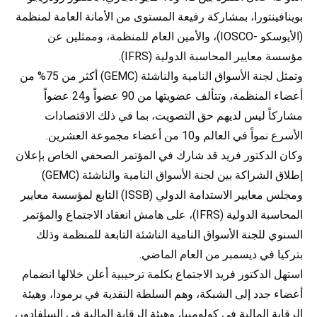
بوينافينتورا، بمشاركة رفيعة المستوى من الأمانة العامة لمنظمة
(الأيوسكو -IOSCO)، والأمين العام للمنظمة، وممثلين عن
مؤسسة معايير المحاسبة الدولية (IFRS).
وتمثل لجنة الأسواق النامية والناشئة (GEMC) أكثر من 75% من
أعضاء المنظمة، وتتألف عضويتها من 90 عضواً و24 عضواً
مشاركاً ليس لديهم حق التصويت، بما في ذلك الاقتصادات
الأسرع نمواً في العالم و10 من أعضاء مجموعة العشرين.
وكان الدكتور فريد قد شارك في المؤتمر الصحفي الخاص بإعلان
إطلاق الشراكة بين لجنة الأسواق النامية والناشئة (GEMC)
ومجلس معايير الاستدامة الدولي (ISSB) التابع لمؤسسة معايير
المحاسبة الدولية (IFRS)، على هامش انعقاد الاجتماع والمؤتمر
السنوي للجنة الأسواق النامية الناشئة التابعة للمنظمة وذلك
بتركيا في ديسمبر من العام الماضي.
استهل الدكتور فريد الاجتماع بكلمة ترحيبية أعلن خلالها انضمام
أعضاء جدد إلى الشبكة، وهم السلطة النقدية في برمودا، وهيئة
الرقابة المالية في كولومبيا، وهيئة الرقابة المالية في السلفادور،