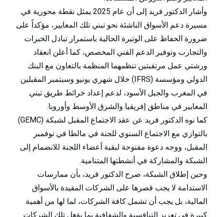
وأشار الدكتور فريد إلى أن عام 2025 يمثل نقطة محورية في
مسيرة دعم الأسواق الناشئة نحو تبني تلك المعايير، مؤكداً على
ضرورة الحفاظ على الوتيرة الحالية باستمرار تبادل الخبرات
والتجارب وتوفير الدعم الفني المخصص، كما أعلن انعقاد
ورشتي عمل مرتقبتين تنظمهما المنظمة بالتعاون مع البنك
الدولي ومؤسسة (IFRS) خلال شهري يونيو وسبتمبر المقبلين
في المغرب والجبل الأسود، لدعم إعداد خرائط طريق تبني
المعايير في مناطق إفريقيا والشرق الأوسط وأوروبا.
كما نوه الدكتور فريد عن عقد الاجتماع المقبل لشبكة (GEMC)
بالتوازي مع الاجتماع السنوي للجنة في مالطا في نوفمبر
المقبل، ووجه دعوة مفتوحة لبقية أعضاء اللجنة للانضمام إلى
الشبكة والمشاركة في أنشطتها المتنامية.
وحين إطلاق الشبكة، صرح الدكتور فريد، بأن ممارسات
الاستدامة لا يجب قصرها على الشركات المقيدة بالأسواق
المالية، بل يجب أن تشمل كافة الشركات، لما لها من أهمية
كبيرة في تعزيز التنافسية والشفافية بما يؤهل تلك الشركات