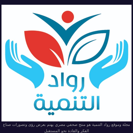
مجلة وموقع رواد التنمية هو منتج صحفي مصري يهتم بعرض رؤى وتصورات صناع
الفكر والقادة نحو المستقبل