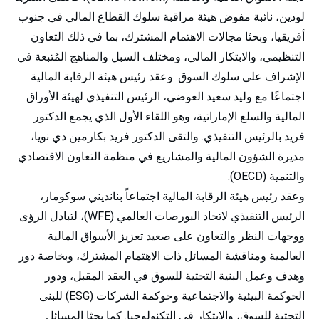
لودين، نائبة مفوض هيئة مراقبة سلوك القطاع المالي في جنوب
أفريقيا، وبحثا مجالات الاهتمام المشترك، بما في ذلك التعاون
التنظيمي، والابتكار المالي، ومختلف السبل والمناهج المُتبعة في
الإشراف على سلوك السوق. وعقد رئيس هيئة الرقابة المالية
اجتماعًا مع وليد سعيد العوضي، الرئيس التنفيذي لهيئة الأوراق
المالية والسلع الإماراتية، وهو اللقاء الأول الذي يجمع الدكتور
فريد بالرئيس التنفيذي. والتقى الدكتور فريد بكارمين دي نويا،
مديرة الشؤون المالية والمشاريع في منظمة التعاون الاقتصادي
والتنمية (OECD).
وعقد رئيس هيئة الرقابة المالية اجتماعاً بنانديني سوكومار،
الرئيس التنفيذي لاتحاد البورصات العالمي (WFE)، لتبادل الرؤى
ووجهات النظر والتعاون على صعيد تعزيز الأسواق المالية
العالمية ومناقشة المسائل ذات الاهتمام المشترك، وبخاصة دور
وهدف وعمل البنية التحتية للسوق في العقد المقبل، ودور
الحوكمة البيئية والاجتماعية وحوكمة الشركات (ESG) للبنى
التحتية للسوق، والابتكار في التكنولوجيا. كما بحثا المسائل