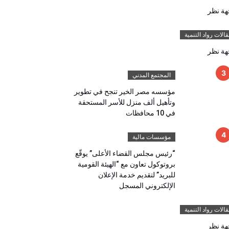
هة نظر
الات رواد التنمية
هة نظر
المجتمع المدني
مؤسسه مصر الخير تنجح في تطوير
وتأهيل ألف منزل للأسر المستحقة
في 10 محافظات
مؤسسات مالية
“رئيس مجلس القضاء الأعلى” يوقّع
بروتوكول تعاون مع “الهيئة القومية
للبريد” لتقديم خدمة الإعلان
الإلكتروني المسجل
الات رواد التنمية
هة نظر