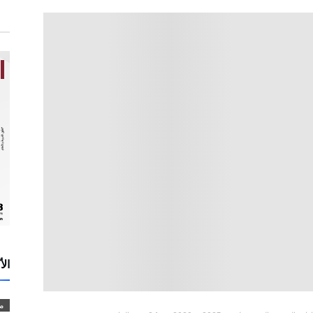
الأ
م