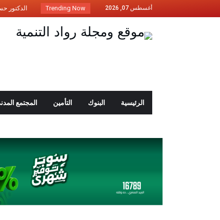
أغسطس 07, 2026
Trending Now
الدكتور حسين
اتحاد شركات 
الفنان أشرف
“إي اف جي ا
رئيس وكالة ا
البريد المصر
الرئيسية
البنوك
التأمين
المجتمع المدن
“مينا رزق” .
رئيس الوزراء: 26 يونيو و3 يوليو إجازة
اتحاد شركات 
بنك مصر يعلن
الدكتور محمد
اتحاد شركات