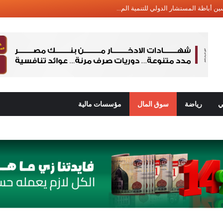
 أباظة المستشار الدولي للتنمية الم...
التأمين: التأمين ضد أخطار الحريق م...
 سيف: القطاع الصحي في مصر يعد من أك...
لقابضة” تدشن مرحلة جديد...
لفضاء المصرية: تكنولوجيا الفضاء له...
ي: “المدارس القومية للبريد&#...
ي
رياضة
سوق المال
مؤسسات مالية
. الشاب المصري الذي صع...
 بمناسبة...
التأمين المصرية يستعرض دور التأمين...
 عن بدء التقديم فى برنامج “رواد” ل...
 فريد: تحديث مستمر للبنية التحتية ...
 التأمين المصرية ينظم ورشة عمل حول ...