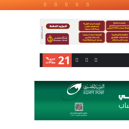
21
‫جديدة‬
‫مقالات‬