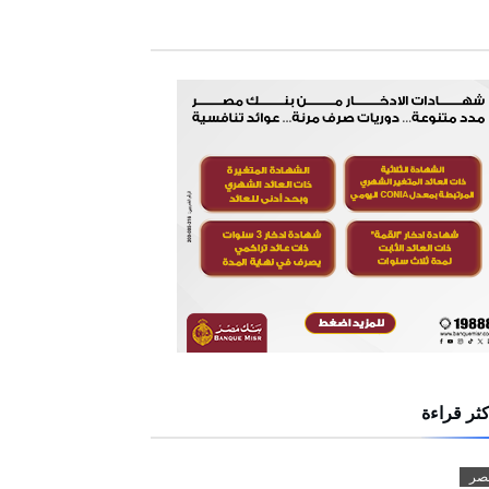
كثر قراءة
صر