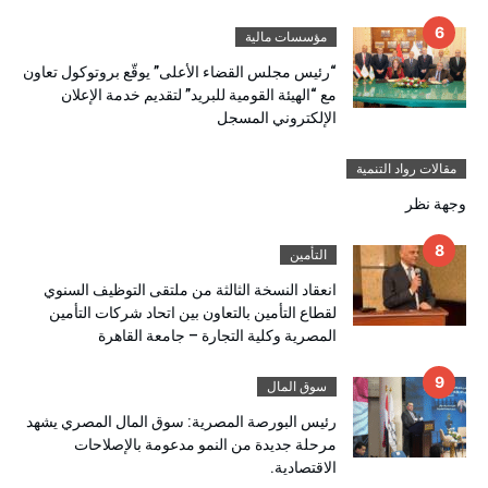
مؤسسات مالية
“رئيس مجلس القضاء الأعلى” يوقّع بروتوكول تعاون
مع “الهيئة القومية للبريد” لتقديم خدمة الإعلان
الإلكتروني المسجل
مقالات رواد التنمية
وجهة نظر
التأمين
انعقاد النسخة الثالثة من ملتقى التوظيف السنوي
لقطاع التأمين بالتعاون بين اتحاد شركات التأمين
المصرية وكلية التجارة – جامعة القاهرة
سوق المال
رئيس البورصة المصرية: سوق المال المصري يشهد
مرحلة جديدة من النمو مدعومة بالإصلاحات
الاقتصادية.