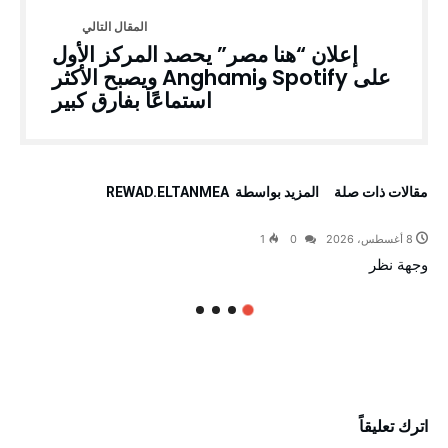
إعلان “هنا مصر” يحصد المركز الأول
على Spotify وAnghami ويصبح الأكثر
استماعًا بفارق كبير
‫مقالات ذات صلة‬
‫‫المزيد بواسطة‬ ‬ REWAD.ELTANMEA
8 أغسطس، 2026
0
1
وجهة نظر
اترك تعليقاً