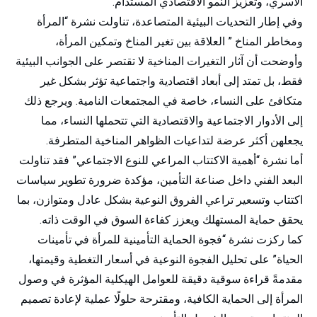
الأسري، وتعزيز النمو الاقتصادي المستدام.
وفي إطار التحديات البيئية المتصاعدة، تناولت نشرة “المرأة
ومخاطر المناخ ” العلاقة بين تغير المناخ وتمكين المرأة،
وأوضحت أن آثار التغيرات المناخية لا تقتصر على الجوانب البيئية
فقط، بل تمتد إلى أبعاد اقتصادية واجتماعية تؤثر بشكل غير
متكافئ على النساء، خاصة في المجتمعات النامية. ويرجع ذلك
إلى الأدوار الاجتماعية والاقتصادية التي تتحملها النساء، مما
يجعلهن أكثر عرضة لتداعيات الظواهر المناخية المتطرفة.
أما نشرة “أهمية الاكتتاب المراعي للنوع الاجتماعي” فقد تناولت
البعد الفني داخل صناعة التأمين، مؤكدة ضرورة تطوير سياسات
اكتتاب وتسعير تراعي الفروق النوعية بشكل عادل ومتوازن، بما
يحقق حماية المستهلك ويعزز كفاءة السوق في الوقت ذاته.
كما ركزت نشرة “فجوة الحماية التأمينية للمرأة في تأمينات
الحياة” على تحليل الفجوة النوعية في أسعار التغطية وقيمتها،
مقدمةً قراءة سوقية دقيقة للعوامل الهيكلية المؤثرة في وصول
المرأة إلى الحماية الكافية، ومقترحة حلولًا عملية لإعادة تصميم