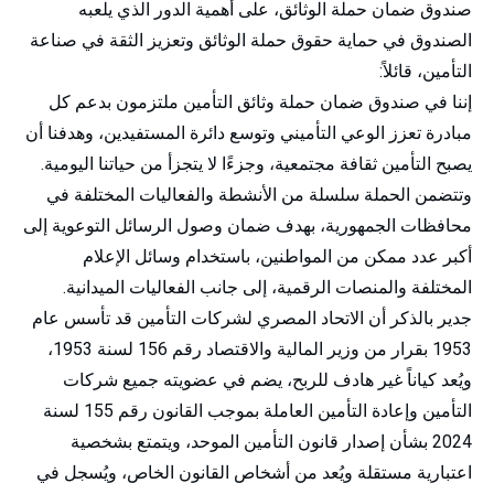
صندوق ضمان حملة الوثائق، على أهمية الدور الذي يلعبه
الصندوق في حماية حقوق حملة الوثائق وتعزيز الثقة في صناعة
التأمين، قائلاً:
إننا في صندوق ضمان حملة وثائق التأمين ملتزمون بدعم كل
مبادرة تعزز الوعي التأميني وتوسع دائرة المستفيدين، وهدفنا أن
يصبح التأمين ثقافة مجتمعية، وجزءًا لا يتجزأ من حياتنا اليومية.
وتتضمن الحملة سلسلة من الأنشطة والفعاليات المختلفة في
محافظات الجمهورية، بهدف ضمان وصول الرسائل التوعوية إلى
أكبر عدد ممكن من المواطنين، باستخدام وسائل الإعلام
المختلفة والمنصات الرقمية، إلى جانب الفعاليات الميدانية.
جدير بالذكر أن الاتحاد المصري لشركات التأمين قد تأسس عام
1953 بقرار من وزير المالية والاقتصاد رقم 156 لسنة 1953،
ويُعد كياناً غير هادف للربح، يضم في عضويته جميع شركات
التأمين وإعادة التأمين العاملة بموجب القانون رقم 155 لسنة
2024 بشأن إصدار قانون التأمين الموحد، ويتمتع بشخصية
اعتبارية مستقلة ويُعد من أشخاص القانون الخاص، ويُسجل في