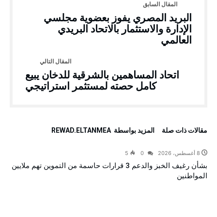
البريد المصري يفوز بعضوية مجلسي
الإدارة والاستثمار بالاتحاد البريدي
العالمي
اتحاد المساهمين بالشرقية للدخان يبيع
كامل حصته لمستثمر استراتيجي
‫مقالات ذات صلة‬
‫‫المزيد بواسطة‬ ‬ REWAD.ELTANMEA
8 أغسطس، 2026
0
5
بشأن رغيف الخبز والدعم 3 قرارات حاسمة من التموين تهم ملايين
المواطنين