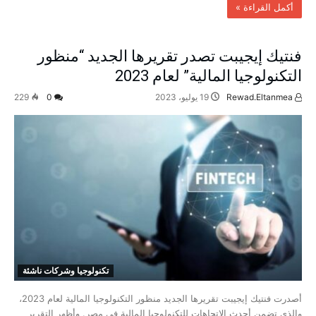
‫أكمل القراءة »‬
فنتيك إيجيبت تصدر تقريرها الجديد “منظور
التكنولوجيا المالية” لعام 2023
Rewad.Eltanmea
19 يوليو، 2023
0
229
تكنولوجيا وشركات ناشئة
أصدرت فنتيك إيجيبت تقريرها الجديد منظور التكنولوجيا المالية لعام 2023،
والذي تضمن أحدث الاتجاهات للتكنولوجيا المالية في مصر. وأظهر التقرير