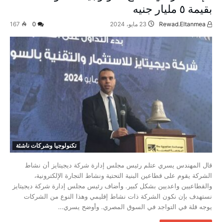
بقيمة ٥ مليار جنيه
Rewad.Eltanmea
23 مايو، 2024
0
167
تكنولوجيا وشركات ناشئة
قال المهندس يسري عتلم رئيس مجلس إدارة شركة ديجيتايز أن نشاط
الشركة يقوم على قطاعين البنية التحتية ونشاط التجارة الإلكترونية،
والقطاعيين واعديين بشكل كبير. وأضاف رئيس مجلس إدارة شركة ديجيتايز
نستهدف بإن نكون الشركة ذات نشاط إقليمي وهذا النوع من الشركات
يوجه قلة في التواجد في السوق المصري. وأوضح يسري…