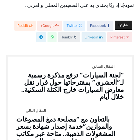
نموذجًا إداريًا يحتذى به علي الصعيدين المحلي والعربي .
‫‫ شاركها‬
Reddit
Google+
Twitter
Facebook
Tumblr
Linkedin
Pinterest
“لجنة السيارات” ترفع مذكرة رسمية
لـ”العشري” بمقترحاتها حول قرار نقل
معارض السيارات خارج الكتلة السكنية..
خلال أيام
بالتعاون مع “مصلحة دمغ المصوغات
والموازين”خدمة إصدار شهادة بسعر
المشغولات الذهبية.. متاحة عبر مكاتب