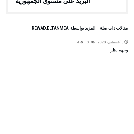
البريد على مستوى الجمهورية
‫مقالات ذات صلة‬
‫‫المزيد بواسطة‬ ‬ REWAD.ELTANMEA
5 أغسطس، 2026
0
4
وجهة نظر