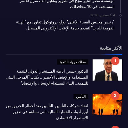
مؤسسه مصر الخير تنجح في تطوير وتأهيل ألف منزل للأسر
المستحقة في 10 محافظات
4 أغسطس، 2026
“رئيس مجلس القضاء الأعلى” يوقّع بروتوكول تعاون مع “الهيئة
القومية للبريد” لتقديم خدمة الإعلان الإلكتروني المسجل
الأكثر متابعة
مقالات رواد التنمية
الدكتور حسين أباظة المستشار الدولي للتنمية
المستدامة والإقتصاد الأخضر .. يكتب “المدخل البيئي
للتنمية… البناء المستدام للإنسان والإقتصاد”
التأمين
اتحاد شركات التأمين: التأمين ضد أخطار الحريق من
أبرز أدوات الحماية المالية التي تساهم في تعزيز
الاستقرار الاقتصادي