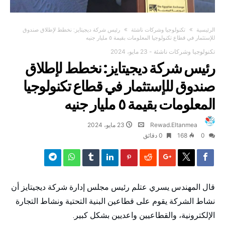
‫الرئيسية‬
تكنولوجيا وشركات ناشئة
رئيس شركة ديجيتايز: نخطط لإطلاق صندوق
للإستثمار في قطاع تكنولوجيا المعلومات بقيمة ٥ مليار جنيه
تكنولوجيا وشركات ناشئة
-
23 مايو، 2024
رئيس شركة ديجيتايز: نخطط لإطلاق
صندوق للإستثمار في قطاع تكنولوجيا
المعلومات بقيمة ٥ مليار جنيه
Rewad.Eltanmea
23 مايو، 2024
0
168
0 ‫دقائق‬
قال المهندس يسري عتلم رئيس مجلس إدارة شركة ديجيتايز أن
نشاط الشركة يقوم على قطاعين البنية التحتية ونشاط التجارة
الإلكترونية، والقطاعيين واعديين بشكل كبير.