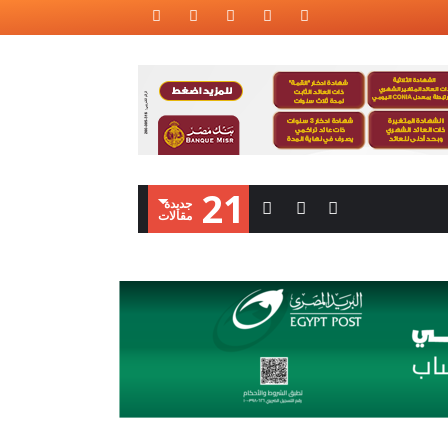
21
‫جديدة‬
‫مقالات‬