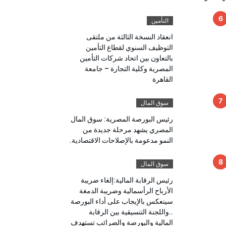
التأمين
انعقاد النسخة الثالثة من ملتقى
التوظيف السنوي لقطاع التأمين
بالتعاون بين اتحاد شركات التأمين
المصرية وكلية التجارة – جامعة
القاهرة
مؤسسات مالية
سوق المال
7 أغسطس، 2026
0
2
6
0
رئيس البورصة المصرية: سوق المال
وجهة نظر
و
مجلس القضاء الأعلى” يوقّع
المصري يشهد مرحلة جديدة من
ول تعاون مع “الهيئة القومية
النمو مدعومة بالإصلاحات الاقتصادية.
 لتقديم خدمة الإعلان
روني المسجل
سوق المال
رئيس الرقابة المالية:إلغاء ضريبة
الأرباح الرأسمالية وضريبة الدمغة
سينعكس بالإيجاب على أداء البورصة
..واللجنة التنسيقية بين الرقابة
المالية والبورصة والضرائب تستهدف