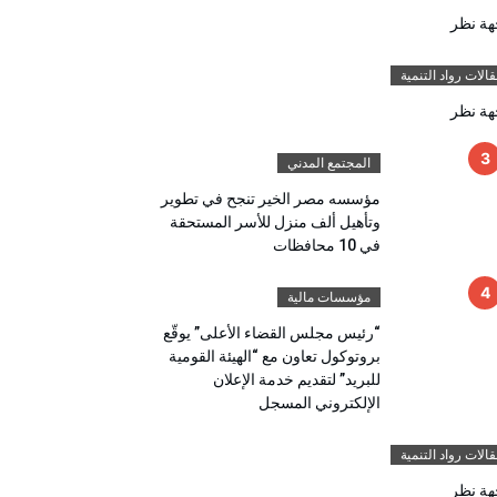
هة نظر
الات رواد التنمية
هة نظر
المجتمع المدني
مؤسسه مصر الخير تنجح في تطوير
وتأهيل ألف منزل للأسر المستحقة
في 10 محافظات
مؤسسات مالية
“رئيس مجلس القضاء الأعلى” يوقّع
بروتوكول تعاون مع “الهيئة القومية
للبريد” لتقديم خدمة الإعلان
الإلكتروني المسجل
الات رواد التنمية
هة نظر