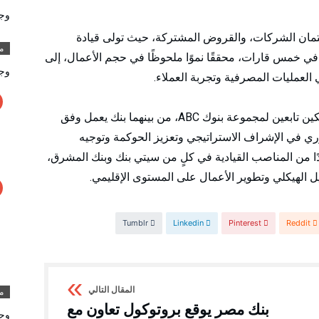
وج
ائتمان الشركات، والقروض المشتركة، حيث تولى قيادة
مق
مال المصرفية عبر أكثر من 15 سوقًا في خمس قارات، محققًا نموًا ملحوظًا في حجم الأعمال، إلى
وج
العمليات المصرفية وتجربة العملاء.
وشغل النقلي كذلك منصب رئيس مجلس إدارة بنكين تابعين لمجموعة بنوك ABC، من بينهما بنك يعمل وفق
ي في الإشراف الاستراتيجي وتعزيز الحوكمة وتوجيه
ددًا من المناصب القيادية في كلٍ من سيتي بنك وبنك المشرق،
 الهيكلي وتطوير الأعمال على المستوى الإقليمي.
Tumblr
Linkedin
Pinterest
Reddit
مق
بنك مصر يوقع بروتوكول تعاون مع
وج