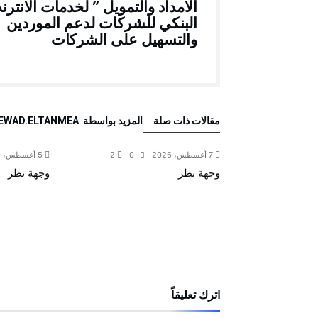
الامداد والتمويل ” لخدمات الانترن
البنكي للشركات لدعم الموردين
والتسهيل على الشركات
‫مقالات ذات صلة‬
‫‫المزيد بواسطة‬ ‬ REWAD.ELTANMEA
مؤسسات مالية
7 أغسطس، 2026
0
2
5 أغسطس، 2026
6
0
وجهة نظر
وجهة نظر
اء الأعلى” يوقّع
 “الهيئة القومية
مة الإعلان
جل
اترك تعليقاً