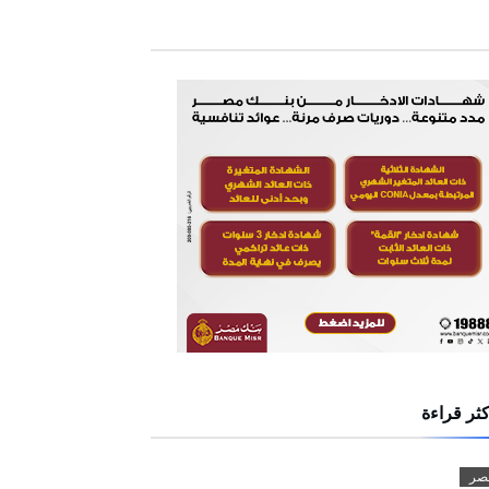
كثر قراءة
صر