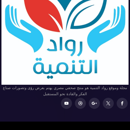
مجلة وموقع رواد التنمية هو منتج صحفي مصري يهتم بعرض رؤى وتصورات صناع
الفكر والقادة نحو المستقبل