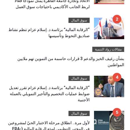
الاتحاد وتجارة جامعة القاهرة يمثل نموذجًا فعالًا
لربط الجانب الأكاديمي باحتياجات سوق العمل
سوق المال
“الرقابة المالية” برئاسة د. إسلام عزام تنظم نشاط
صناديق التحوط وتأسيسها
مقالات رواد التنمية
بشأن رغيف الخبز والدعم 3 قرارات حاسمة من التموين تهم ملايين
المواطنين
سوق المال
“الرقابة المالية” برئاسة د. إسلام عزام تقرر تعديل
ضوابط عمليات التخصيم والتأجير التمويلي بالعملة
الأجنبية
سوق المال
لأول مرة.. انطلاق مرحلة الاختبار الحيّ لمشروعين
في المختبر التنظيمي لهيئة الرقابة المالية (FRA-