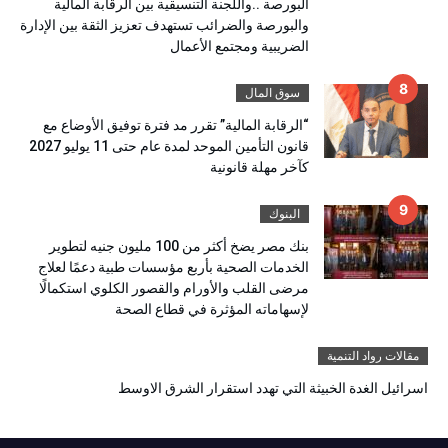
البورصة ..واللجنة التنسيقية بين الرقابة المالية
والبورصة والضرائب تستهدف تعزيز الثقة بين الإدارة
الضريبية ومجتمع الأعمال
سوق المال
“الرقابة المالية” تقرر مد فترة توفيق الأوضاع مع
قانون التأمين الموحد لمدة عام حتى 11 يوليو 2027
كآخر مهلة قانونية
البنوك
بنك مصر يضخ أكثر من 100 مليون جنيه لتطوير
الخدمات الصحية بأربع مؤسسات طبية دعمًا لعلاج
مرضى القلب والأورام والقصور الكلوي استكمالًا
لإسهاماته المؤثرة في قطاع الصحة
مقالات رواد التنمية
اسرائيل الغدة الخبيثة التي تهدد استقرار الشرق الاوسط