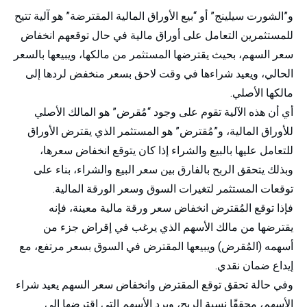
و”الشورت سيلينج” أو “بيع الأوراق المالية المقترضة” هو آلية تتيح
للمستثمرين التعامل على أوراق مالية في حال توقعهم انخفاض
سعر السهم، بحيث يقترضها المستثمر من مالكها، ويبيعها بالسعر
الحالي، ويعيد شراءها في وقت لاحق بسعر منخفض لردها إلى
مالكها الأصلي.
أي أن هذه الآلية تقوم على وجود “مُقرض” هو المالك الأصلي
للأوراق المالية، و”مُقترض” هو المستثمر الذي يقترض الأوراق
للتعامل عليها بالبيع والشراء إذا كان يتوقع انخفاض سعرها،
وبذلك يتحقق الربح بالفارق بين سعر البيع والشراء، بناء على
توقعات المستثمر لتغيرات السوق وسعر الورقة المالية.
فإذا توقع المُقترض انخفاض سعر ورقة مالية معينة، فإنه
يقترضها من مالك الأسهم الذي يرغب في إقراض جزء من
أسهمه (المُقرض) ويبيعها المقترض في السوق بسعر مرتفع، مع
إيداع ضمان نقدي.
وفي حالة تحقق توقع المقترض وانخفاض سعر السهم يعيد شراء
الأسهم، محققًا نسبة الربح، ويرد الأسهم التي اقترضها إلى