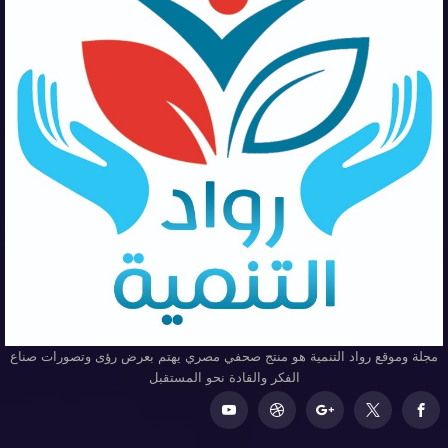
مجلة وموقع رواد التنمية هو منتج صحفي مصري يهتم بعرض رؤى وتصورات صناع
الفكر والقادة نحو المستقبل