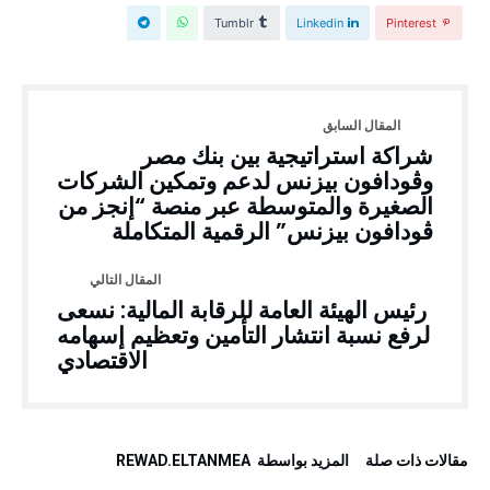
Tumblr
Linkedin
Pinterest
شراكة استراتيجية بين بنك مصر
وڤودافون بيزنس لدعم وتمكين الشركات
الصغيرة والمتوسطة عبر منصة “إنجز من
ڤودافون بيزنس” الرقمية المتكاملة
رئيس الهيئة العامة للرقابة المالية: نسعى
لرفع نسبة انتشار التأمين وتعظيم إسهامه
الاقتصادي
‫مقالات ذات صلة‬
‫‫المزيد بواسطة‬ ‬ REWAD.ELTANMEA