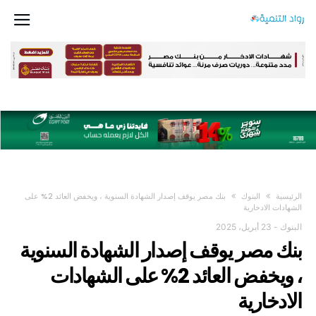
<P>[VC_ROW][VC_COLUMN WIDTH="2/3"][BLOCK631
TITLE_STYLE="STYLE8" CAT_UIDS="BD-REVIEWS,BD-SOCIAL-GOOD,BD-
SPORTS,BD-TECHNOLOGY,BD-TRAVEL" TAG_SLUG=""
SORT_ORDER="POPULAR" AJAX_PAGINATION="LOAD_MORE"
CONTENT_ONLY="TRUE" FILTERS="TRUE" EXCERPT="TRUE"
POST_META="TRUE" READ_MORE="TRUE" BLOCK_TITLE="BLOCK 31"
EXCERPT_LENGTH="25" COLOR="#DE1400" NUM_POSTS="12"][/BLOCK631]
[/VC_COLUMN][VC_COLUMN WIDTH="1/3" EL_CLASS="THEIA_STICKY"]
[VC_WIDGET_SIDEBAR SIDEBAR_ID="SIDEBAR-4"][/VC_COLUMN][/VC_ROW]
</P>
‫الرئيسية‬
البنوك
بنك مصر يوقف إصدار الشهادة السنوية ، ويخفض العائد 2% على
الشهادات الادخارية
البنوك
-
23 أبريل، 2025
بنك مصر يوقف إصدار الشهادة السنوية
، ويخفض العائد 2% على الشهادات
الادخارية