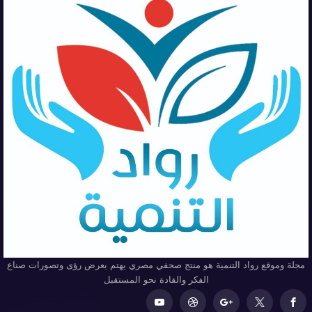
مجلة وموقع رواد التنمية هو منتج صحفي مصري يهتم بعرض رؤى وتصورات صناع
الفكر والقادة نحو المستقبل