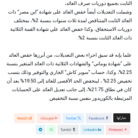
الثابت بجميع دوريات صرف العائد،
وشملت التعديلات أيضاً خفض العائد على شهادة “ابن مصر” ذات
العائد الثابت المتناقص لمدة ثلاث سنوات بنسبة 2%، بمختلف
دوريات الاستحقاق، وكذا خفض العائد علي شهادة القمة الثلاثية
ذات العائد الثابت بنسبة 2%.
علما بإنه قد سبق اجراء بعض التعديلات، من أبرزها خفض العائد
على “شهادة يوماتي” والشهادات الثلاثية ذات العائد المتغير بنسبة
2.25%، وكذا، حساب “سوبر كاش” الجاري والتوفير وذلك بنسب
تخفيض 2.25% ، لينخفض الحد الأقصى للعائد إلى 19.50% بعد أن
كان في نطاق 21.75%، إلى جانب تعديل العائد على الحسابات
المرتبطة بالكوريدور بنفس نسبة التخفيض.
‫‫ شاركها‬
Reddit
Google+
Twitter
Facebook
Tumblr
Linkedin
Pinterest