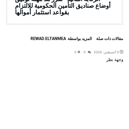
أوضاع صناديق التأمين الحكومية للالتزام
بقواعد استثمار أموالها
‫مقالات ذات صلة‬
‫‫المزيد بواسطة‬ ‬ REWAD.ELTANMEA
5 أغسطس، 2026
0
5
وجهة نظر