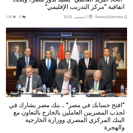
اتفاقية “مركز التدريب الإقليمي”
Rewad.Eltanmea
1 ديسمبر، 2025
0
116
البنوك
“افتح حسابك في مصر” .. بنك مصر يشارك في
لجذب المصريين العاملين بالخارج بالتعاون مع
البنك المركزي المصري ووزارة الخارجية
والهجرة