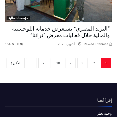
مؤسسات مالية
“البريد المصري” يستعرض خدماته اللوجستية
والمالية خلال فعاليات معرض “تراثنا”
Rewad.Eltanmea
5 أكتوبر، 2025
0
154
1
2
3
»
10
20
...
‫الأخيرة‬
إقرأ أيضا
وجهة نظر