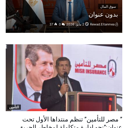
سوق المال
‫بدون عنوان‬
Rewad.Eltanmea
2 مايو، 2026
0
37
التأمين
” مصر للتأمين” تنظم منتداها الأول تحت
عنوان:”نحو إدارة متكاملة لمخاطر الحريق