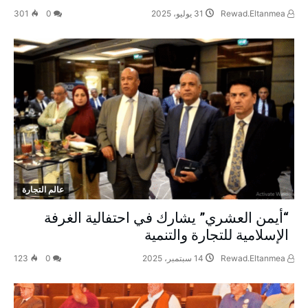
Rewad.Eltanmea
31 يوليو، 2025
0
301
عالم التجارة
“أيمن العشري” يشارك في احتفالية الغرفة
الإسلامية للتجارة والتنمية
Rewad.Eltanmea
14 سبتمبر، 2025
0
123