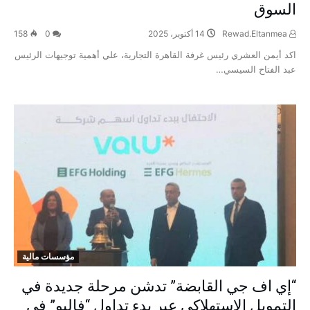
السوق
Rewad.Eltanmea
14 أكتوبر، 2025
0
158
اكد أيمن العشري رئيس غرفة القاهرة التجارية، علي أهمية توجيهات الرئيس
عبد الفتاح السيسي…
مؤسسات مالية
“إي اف جي القابضة” تدشن مرحلة جديدة في
التمويل الاستهلاكي عبر بدء تداول “فاليو” في