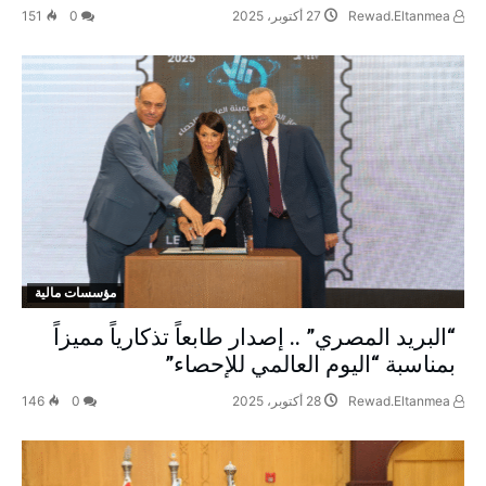
Rewad.Eltanmea
27 أكتوبر، 2025
0
151
مؤسسات مالية
“البريد المصري” .. إصدار طابعاً تذكارياً مميزاً
بمناسبة “اليوم العالمي للإحصاء”
Rewad.Eltanmea
28 أكتوبر، 2025
0
146