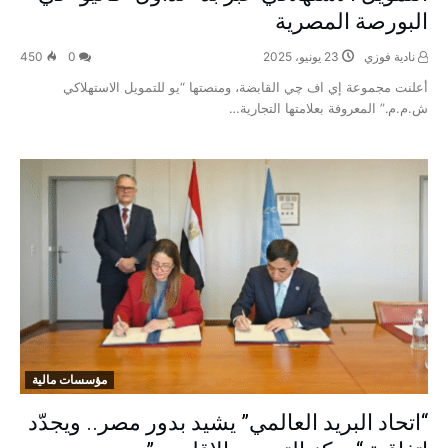
البورصة المصرية
نادية فوزي
23 يونيو، 2025
0
450
أعلنت مجموعة إي اف چي القابضة، ومنصتها “يو للتمويل الاستهلاكي
ش.م.م.” المعروفة بعلامتها التجارية…
مؤسسات مالية
“اتحاد البريد العالمي” يشيد بدور مصر.. ويجدّد