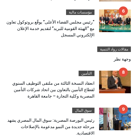
مؤسسات مالية
“رئيس مجلس القضاء الأعلى” يوقّع بروتوكول تعاون
مع “الهيئة القومية للبريد” لتقديم خدمة الإعلان
الإلكتروني المسجل
مقالات رواد التنمية
وجهة نظر
التأمين
انعقاد النسخة الثالثة من ملتقى التوظيف السنوي
لقطاع التأمين بالتعاون بين اتحاد شركات التأمين
المصرية وكلية التجارة – جامعة القاهرة
سوق المال
رئيس البورصة المصرية: سوق المال المصري يشهد
مرحلة جديدة من النمو مدعومة بالإصلاحات
الاقتصادية.